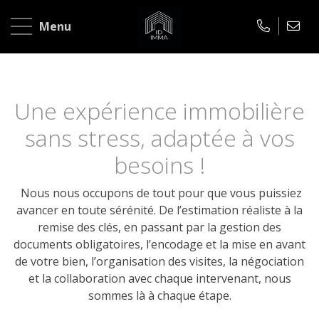
Accueil
Menu
A
Découvrez ID IMMA et tou
vendre
Une expérience immobilière
A
sans stress, adaptée à vos
louer
besoins !
Notre
Nous nous occupons de tout pour que vous puissiez
mission
avancer en toute sérénité. De l’estimation réaliste à la
remise des clés, en passant par la gestion des
L'agence
documents obligatoires, l’encodage et la mise en avant
Nos
de votre bien, l’organisation des visites, la négociation
et la collaboration avec chaque intervenant, nous
conseils
sommes là à chaque étape.