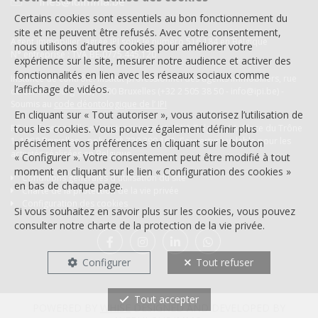
ines@idimma.be
Certains cookies sont essentiels au bon fonctionnement du
site et ne peuvent être refusés. Avec votre consentement,
Agent immobilier agréé IPI sous le numéro 516 184 en Belgique
nous utilisons d’autres cookies pour améliorer votre
N° entreprise : TVA BE-0775.445.120
expérience sur le site, mesurer notre audience et activer des
fonctionnalités en lien avec les réseaux sociaux comme
Instance de contrôle: Institut professionnel des agents immobiliers, rue
l’affichage de vidéos.
du Luxembourg 16B, 1000 Bruxelles (+32 2 505 38 50 - info@ipi.be) -
Soumis au
code déontologique de l’ IPI
En cliquant sur « Tout autoriser », vous autorisez l’utilisation de
RC professionnelle et cautionnement via AXA Belgium SA, Place du Trône
tous les cookies. Vous pouvez également définir plus
1, 1000 Bruxelles – police n° 730.390.160. Couverture valable pour les
précisément vos préférences en cliquant sur le bouton
activités réalisées en Belgique
« Configurer ». Votre consentement peut être modifié à tout
moment en cliquant sur le lien « Configuration des cookies »
Conditions générales d'utilisation du site
en bas de chaque page.
Charte de la protection de la vie privée
Configuration des cookies
Si vous souhaitez en savoir plus sur les cookies, vous pouvez
consulter notre
charte de la protection de la vie privée
.
Configurer
Tout refuser
FR
Tout accepter
NL
POWERED BY
WHISE
DESIGNED AND DEVELOPED BY