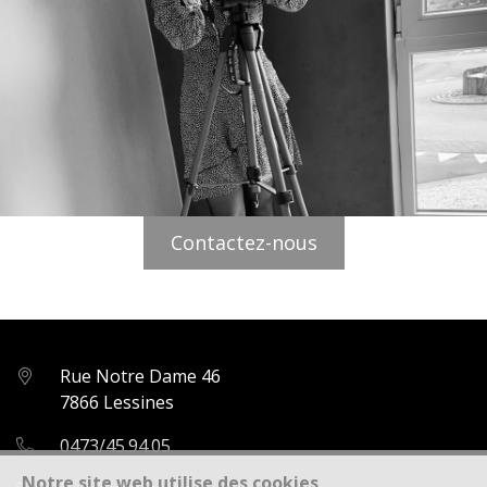
Contactez-nous
Rue Notre Dame 46
7866 Lessines
0473/45.94.05
Notre site web utilise des cookies