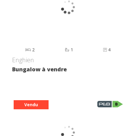
2
1
4
Enghien
Bungalow à vendre
Vendu