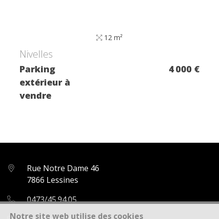
12 m²
Nivelles
Parking
4 000 €
extérieur à
vendre
Rue Notre Dame 46
7866 Lessines
0473/45.94.05
Notre site web utilise des cookies
ines@idimma.be