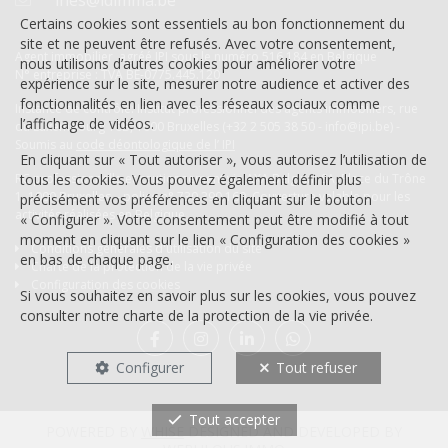
Certains cookies sont essentiels au bon fonctionnement du
site et ne peuvent être refusés. Avec votre consentement,
Agent immobilier agréé IPI sous le numéro 516 184 en Belgique
nous utilisons d’autres cookies pour améliorer votre
N° entreprise : TVA BE-0775.445.120
expérience sur le site, mesurer notre audience et activer des
fonctionnalités en lien avec les réseaux sociaux comme
Instance de contrôle: Institut professionnel des agents immobiliers, rue
l’affichage de vidéos.
du Luxembourg 16B, 1000 Bruxelles (+32 2 505 38 50 - info@ipi.be) -
Soumis au
code déontologique de l’ IPI
En cliquant sur « Tout autoriser », vous autorisez l’utilisation de
RC professionnelle et cautionnement via AXA Belgium SA, Place du Trône
tous les cookies. Vous pouvez également définir plus
1, 1000 Bruxelles – police n° 730.390.160. Couverture valable pour les
précisément vos préférences en cliquant sur le bouton
activités réalisées en Belgique
« Configurer ». Votre consentement peut être modifié à tout
moment en cliquant sur le lien « Configuration des cookies »
Conditions générales d'utilisation du site
en bas de chaque page.
Charte de la protection de la vie privée
Configuration des cookies
Si vous souhaitez en savoir plus sur les cookies, vous pouvez
consulter notre
charte de la protection de la vie privée
.
Configurer
Tout refuser
FR
Tout accepter
POWERED BY
WHISE
DESIGNED AND DEVELOPED BY
NL