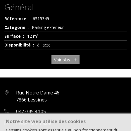
Général
Référence
6515349
Catégorie
Parking extérieur
Surface
12 m²
Disponibilité
à l'acte
Voir plus
Rue Notre Dame 46
7866 Lessines
0473/45.94.05
Notre site web utilise des cookies
ines@idimma.be
Certains cookies sont essentiels au bon fonctionnement du