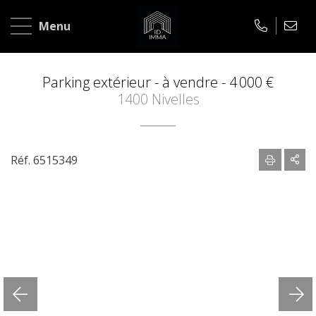
Accueil
Menu
A
vendre
Parking extérieur - à vendre -
4 000 €
1400 Nivelles
A
louer
Réf. 6515349
Notre
mission
L'agence
Nos
conseils