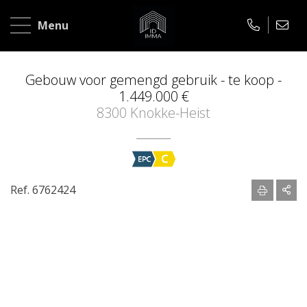
Home
Menu
Te
koop
Gebouw voor gemengd gebruik - te koop -
1.449.000 €
Te
8300 Knokke-Heist
huur
Over
ons
Ref. 6762424
Contact