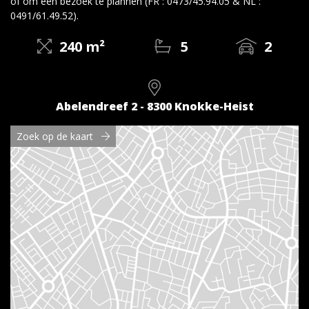
of om een bezoek te plannen (FR : 0473/45.94.05 & NL :
0491/61.49.52).
240 m²
5
2
Abelendreef 2 - 8300 Knokke-Heist
Zoek op de kaart