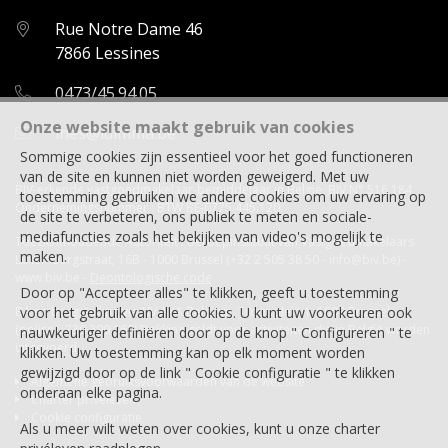
Rue Notre Dame 46
7866 Lessines
0473/45.94.05
Onze website maakt gebruik van cookies
ines@idimma.be
Sommige cookies zijn essentieel voor het goed functioneren
van de site en kunnen niet worden geweigerd. Met uw
BIV-erkende vastgoedmakelaar-bemiddelaar in België, BIV N° 516 184
toestemming gebruiken we andere cookies om uw ervaring op
Ondernemingsnummer : BTW BE-0775.445.120
de site te verbeteren, ons publiek te meten en sociale-
mediafuncties zoals het bekijken van video's mogelijk te
Toezichthoudende Autoriteit : Beroepinstituut van Vastgoedmakelaars
maken.
Luxemburgstraat, 16B - 1000 Brussel (+32 2 505 38 50 - info@biv.be) -
www.biv.be
-
Deontologische code
Door op "Accepteer alles" te klikken, geeft u toestemming
BA en borgstelling via NV AXA Belgium, Troonplein 1, 1000 Brussel
voor het gebruik van alle cookies. U kunt uw voorkeuren ook
(polisnr. 730.390.160) Dekking geldt voor activiteiten die in België worden
nauwkeuriger definiëren door op de knop " Configureren " te
uitgevoerd
klikken. Uw toestemming kan op elk moment worden
gewijzigd door op de link " Cookie configuratie " te klikken
Algemene gebruiksvoorwaarden van de website
onderaan elke pagina.
Charter privéleven
Cookie configuratie
Als u meer wilt weten over cookies, kunt u onze
charter