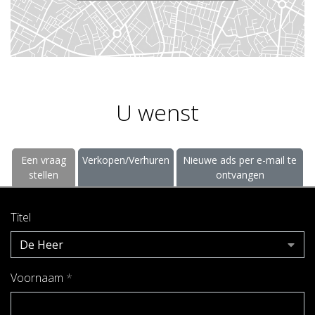
U wenst
Een vraag
Verkopen/Verhuren
Nieuwe ads per e-mail te
stellen
ontvangen
Titel
De Heer
Voornaam
*