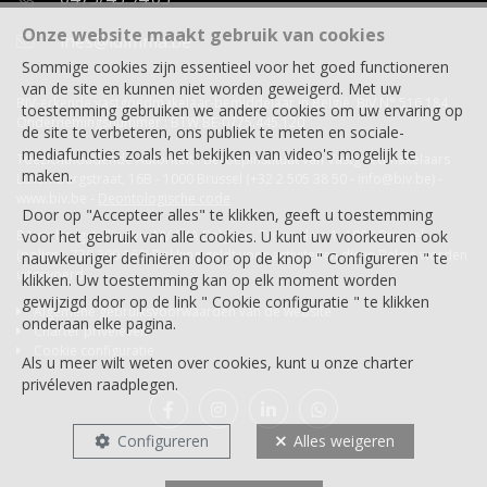
Onze website maakt gebruik van cookies
ines@idimma.be
Sommige cookies zijn essentieel voor het goed functioneren
van de site en kunnen niet worden geweigerd. Met uw
BIV-erkende vastgoedmakelaar-bemiddelaar in België, BIV N° 516 184
toestemming gebruiken we andere cookies om uw ervaring op
Ondernemingsnummer : BTW BE-0775.445.120
de site te verbeteren, ons publiek te meten en sociale-
mediafuncties zoals het bekijken van video's mogelijk te
Toezichthoudende Autoriteit : Beroepinstituut van Vastgoedmakelaars
maken.
Luxemburgstraat, 16B - 1000 Brussel (+32 2 505 38 50 - info@biv.be) -
www.biv.be
-
Deontologische code
Door op "Accepteer alles" te klikken, geeft u toestemming
BA en borgstelling via NV AXA Belgium, Troonplein 1, 1000 Brussel
voor het gebruik van alle cookies. U kunt uw voorkeuren ook
(polisnr. 730.390.160) Dekking geldt voor activiteiten die in België worden
nauwkeuriger definiëren door op de knop " Configureren " te
uitgevoerd
klikken. Uw toestemming kan op elk moment worden
gewijzigd door op de link " Cookie configuratie " te klikken
Algemene gebruiksvoorwaarden van de website
onderaan elke pagina.
Charter privéleven
Cookie configuratie
Als u meer wilt weten over cookies, kunt u onze
charter
privéleven
raadplegen.
Configureren
Alles weigeren
FR