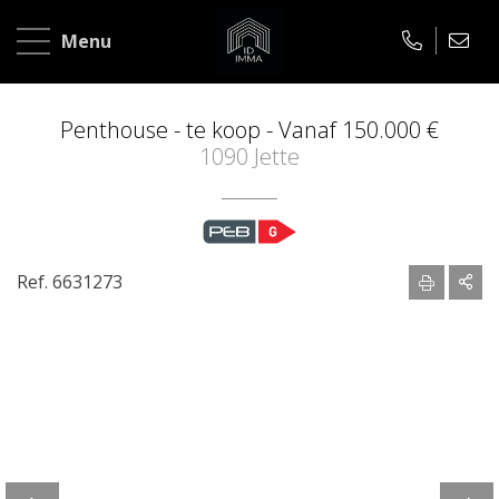
Home
Menu
Te
koop
Penthouse - te koop -
Vanaf 150.000 €
1090 Jette
Te
huur
Over
Ref. 6631273
ons
Contact